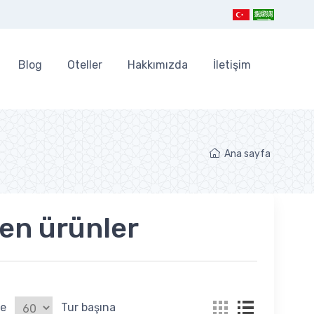
Blog
Oteller
Hakkımızda
İletişim
Ana sayfa
nen ürünler
le
Tur başına