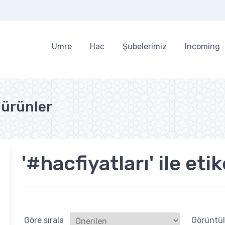
Umre
Hac
Şubelerimiz
Incoming
n ürünler
'#hacfiyatları' ile et
Göre sırala
Görüntü