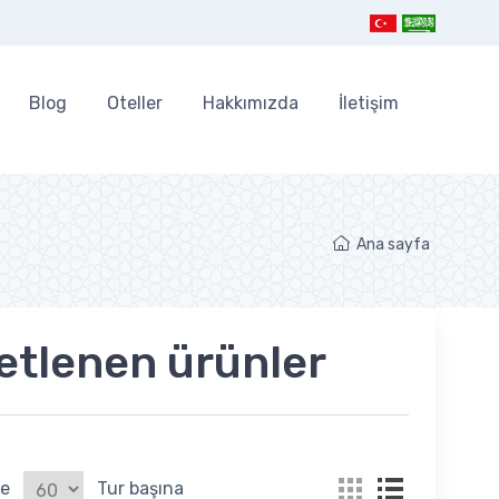
Blog
Oteller
Hakkımızda
İletişim
Ana sayfa
iketlenen ürünler
le
Tur başına