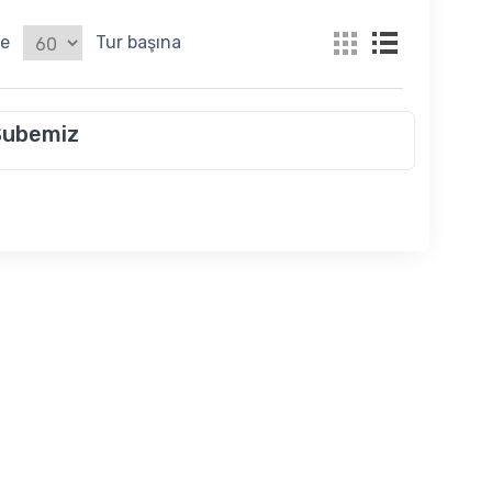
le
Tur başına
Şubemiz