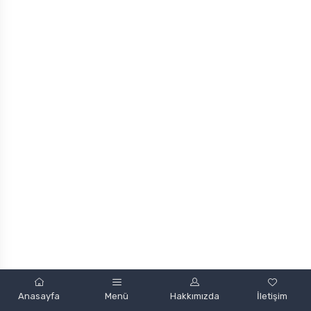
Powered by
Anasayfa
Menü
Hakkımızda
İletişim
mobint