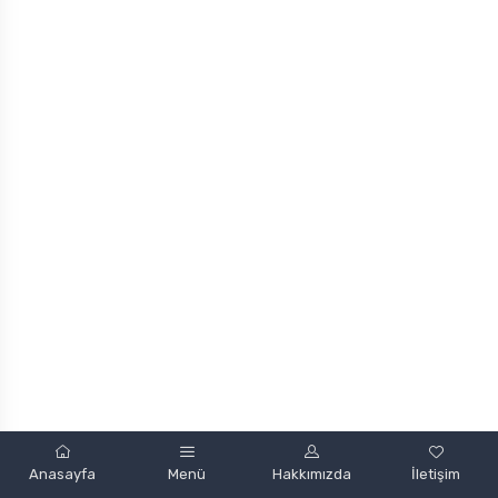
Powered by
Anasayfa
Menü
Hakkımızda
İletişim
mobint