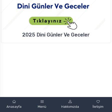
2025 Dini Günler Ve Geceler
Powered by
Anasayfa
Menü
Hakkımızda
İletişim
mobint